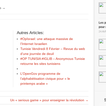
es
→
Les p
pour 
24 AV
Autres Articles:
#OpIsrael: une attaque massive de
l’Internet Israelien
Tunisie Vendredi 8 Février – Revue du web
d’une journée de deuil
#OP TUNISIA #IGLIB – Anonymous Tunisie
retourne les sites tunisiens
L’OpenGov programme de
l’alphabétisation civique pour « le
printemps arabe »
Un « serious game » pour enseigner la révolution
→