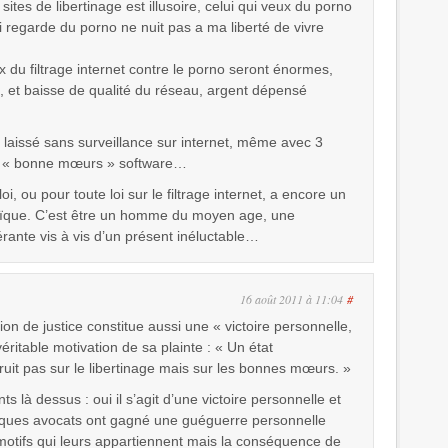
s sites de libertinage est illusoire, celui qui veux du porno
i regarde du porno ne nuit pas a ma liberté de vivre
du filtrage internet contre le porno seront énormes,
ire, et baisse de qualité du réseau, argent dépensé
 laissé sans surveillance sur internet, même avec 3
en « bonne mœurs » software…
loi, ou pour toute loi sur le filtrage internet, a encore un
ïque. C’est être un homme du moyen age, une
rante vis à vis d’un présent inéluctable…
16 août 2011 à 11:04
#
ion de justice constitue aussi une « victoire personnelle,
éritable motivation de sa plainte : « Un état
uit pas sur le libertinage mais sur les bonnes mœurs. »
s là dessus : oui il s’agit d’une victoire personnelle et
ques avocats ont gagné une guéguerre personnelle
motifs qui leurs appartiennent mais la conséquence de