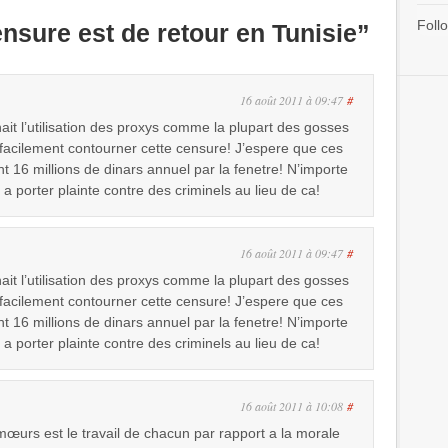
Follo
nsure est de retour en Tunisie”
16 août 2011 à 09:47
#
it l’utilisation des proxys comme la plupart des gosses
t facilement contourner cette censure! J’espere que ces
nt 16 millions de dinars annuel par la fenetre! N’importe
er a porter plainte contre des criminels au lieu de ca!
16 août 2011 à 09:47
#
it l’utilisation des proxys comme la plupart des gosses
t facilement contourner cette censure! J’espere que ces
nt 16 millions de dinars annuel par la fenetre! N’importe
er a porter plainte contre des criminels au lieu de ca!
16 août 2011 à 10:08
#
mœurs est le travail de chacun par rapport a la morale