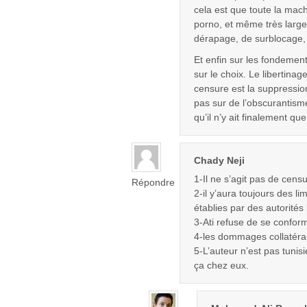
cela est que toute la mach
porno, et même très larg
dérapage, de surblocage
Et enfin sur les fondement
sur le choix. Le libertinag
censure est la suppressio
pas sur de l’obscurantisme
qu’il n’y ait finalement q
Chady Neji
1-Il ne s’agit pas de censu
Répondre
2-il y’aura toujours des li
établies par des autorités 
3-Ati refuse de se conform
4-les dommages collatéra
5-L’auteur n’est pas tunisi
ça chez eux.