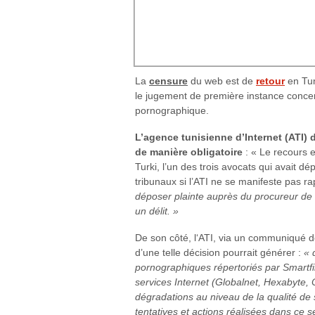
La
censure
du web est de
retour
en Tun
le jugement de première instance concer
pornographique.
L’agence tunisienne d’Internet (ATI)
de manière obligatoire
: « Le recours 
Turki, l’un des trois avocats qui avait d
tribunaux si l’ATI ne se manifeste pas r
déposer plainte auprès du procureur de l
un délit. »
De son côté, l‘ATI, via un communiqué de
d’une telle décision pourrait générer :
« 
pornographiques répertoriés par Smartfil
services Internet (Globalnet, Hexabyte,
dégradations au niveau de la qualité de se
tentatives et actions réalisées dans ce s