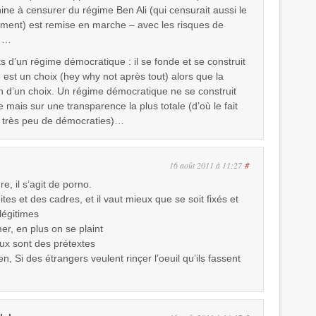
ine à censurer du régime Ben Ali (qui censurait aussi le
ement) est remise en marche – avec les risques de
, …
s d’un régime démocratique : il se fonde et se construit
e est un choix (hey why not après tout) alors que la
n d’un choix. Un régime démocratique ne se construit
 mais sur une transparence la plus totale (d’où le fait
ue très peu de démocraties)…
16 août 2011 à 11:27
#
re, il s’agit de porno.
mites et des cadres, et il vaut mieux que se soit fixés et
légitimes
er, en plus on se plaint
ux sont des prétextes
en, Si des étrangers veulent rinçer l’oeuil qu’ils fassent