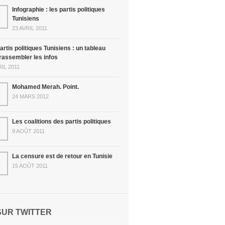
Infographie : les partis politiques
Tunisiens
23 AVRIL 2011
artis politiques Tunisiens : un tableau
rassembler les infos
RIL 2011
Mohamed Merah. Point.
24 MARS 2012
Les coalitions des partis politiques
9 AOÛT 2011
La censure est de retour en Tunisie
15 AOÛT 2011
SUR TWITTER