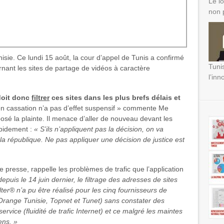
Le lo
non 
isie. Ce lundi 15 août, la cour d’appel de Tunis a confirmé
Tuni
nant les sites de partage de vidéos à caractère
l’inn
 doit donc
filtrer
ces sites dans les plus brefs délais et
en cassation n’a pas d’effet suspensif » commente Me
éposé la plainte. Il menace d’aller de nouveau devant les
apidement :
« S’ils n’appliquent pas la décision, on va
a république. Ne pas appliquer une décision de justice est
 presse, rappelle les problèmes de trafic que l’application
depuis le 14 juin dernier, le filtrage des adresses de sites
ter® n’a pu être réalisé pour les cinq fournisseurs de
 Orange Tunisie, Topnet et Tunet) sans constater des
rvice (fluidité de trafic Internet) et ce malgré les maintes
ens. »