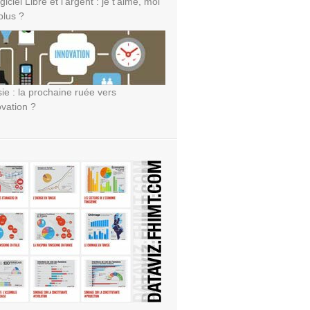
giciel Libre et l’argent : je t’aime, moi
plus ?
sie : la prochaine ruée vers
ovation ?