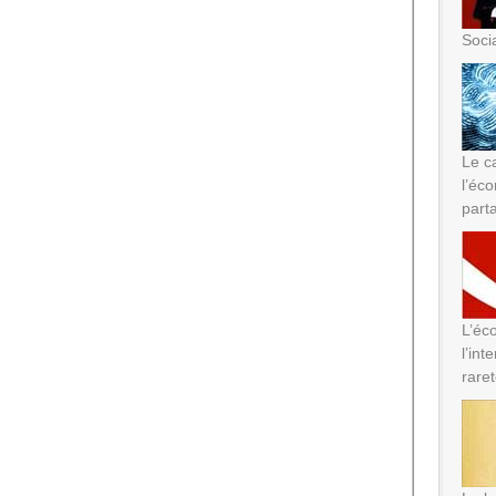
Soci
Le ca
l’éc
part
L’éc
l’int
rare