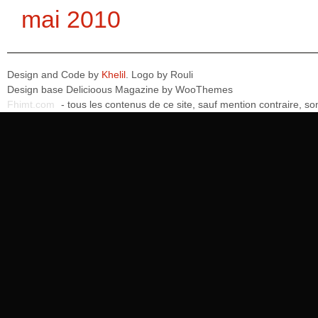
mai 2010
Design and Code by
Khelil
. Logo by
Rouli
Design base
Delicioous Magazine by WooThemes
Fhimt.com
- tous les contenus de ce site, sauf mention contraire, 