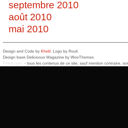
septembre 2010
août 2010
mai 2010
Design and Code by
Khelil
. Logo by
Rouli
Design base
Delicioous Magazine by WooThemes
Fhimt.com
- tous les contenus de ce site, sauf mention contraire, 