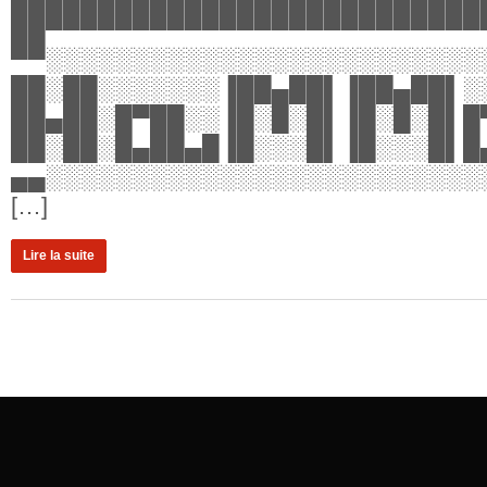
███████████████████████████
██▀▀▀▀▀▀▀▀▀▀▀▀▀▀▀▀▀▀▀▀▀▀▀▀▀
▀▀░░░░░░░░░░░░░░░░░░░░░░░░░
██░██░░░░░░░▐██▄██▌▐██▄██▌░
██▄██░█▀██░░▐█░█░█▌▐█░█░█▌█
██░██░█▄██▄█▐█░░░█▌▐█░░░█▌█
▄▄░░░░░░░░░░░░░░░░░░░░░░░░░
[…]
Lire la suite