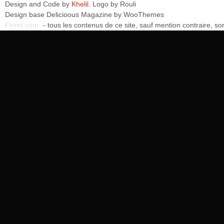
Design and Code by
Khelil
. Logo by
Rouli
Design base
Delicioous Magazine by WooThemes
Fhimt.com
- tous les contenus de ce site, sauf mention contraire, 