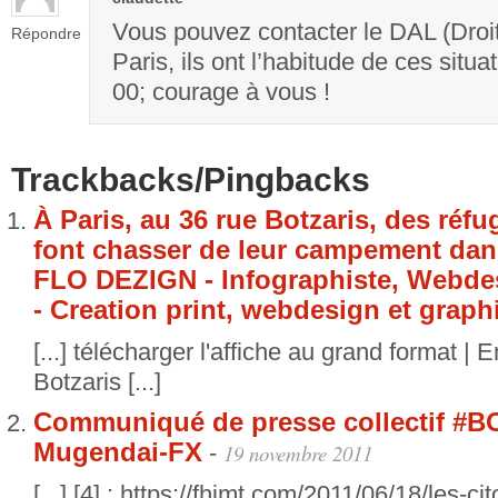
Vous pouvez contacter le DAL (Dro
Répondre
Paris, ils ont l’habitude de ces situ
00; courage à vous !
Trackbacks/Pingbacks
À Paris, au 36 rue Botzaris, des réfu
font chasser de leur campement dans 
FLO DEZIGN - Infographiste, Webde
- Creation print, webdesign et graph
[...] télécharger l'affiche au grand format | 
Botzaris [...]
Communiqué de presse collectif #
Mugendai-FX
-
19 novembre 2011
[...] [4] : https://fhimt.com/2011/06/18/les-ci