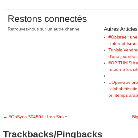
Restons connectés
Autres Articles
Retrouvez-nous sur un autre channel
#OpIsrael: une
l’Internet Israe
Tunisie Vendre
d’une journée 
#OP TUNISIA #
retourne les si
L’OpenGov pr
l’alphabétisatio
printemps arab
←
#OpSyria S04E01 : Iron Strike
Bi
Trackbacks/Pingbacks