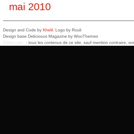
mai 2010
Design and Code by
Khelil
. Logo by
Rouli
Design base
Delicioous Magazine by WooThemes
Fhimt.com
- tous les contenus de ce site, sauf mention contraire, 