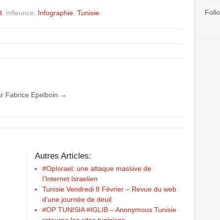
Follo
d
, infleunce,
Infographie
,
Tunisie
par Fabrice Epelboin
→
Autres Articles:
#OpIsrael: une attaque massive de
l’Internet Israelien
Tunisie Vendredi 8 Février – Revue du web
d’une journée de deuil
#OP TUNISIA #IGLIB – Anonymous Tunisie
retourne les sites tunisiens