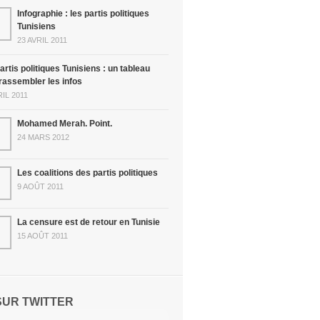
Infographie : les partis politiques
Tunisiens
23 AVRIL 2011
artis politiques Tunisiens : un tableau
rassembler les infos
RIL 2011
Mohamed Merah. Point.
24 MARS 2012
Les coalitions des partis politiques
9 AOÛT 2011
La censure est de retour en Tunisie
15 AOÛT 2011
SUR TWITTER