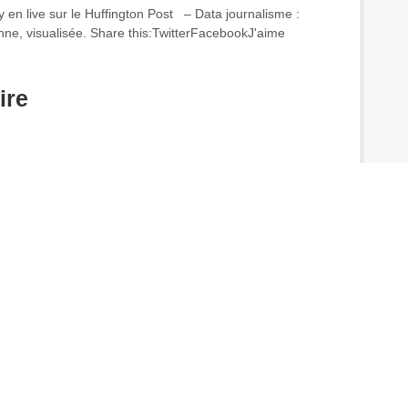
 en live sur le Huffington Post – Data journalisme :
enne, visualisée. Share this:TwitterFacebookJ'aime
ire