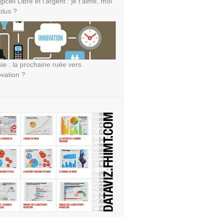
giciel Libre et l’argent : je t’aime, moi
plus ?
sie : la prochaine ruée vers
ovation ?