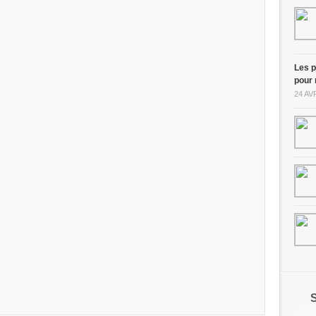
Les p
pour 
24 AV