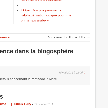
L’OpenGov programme de
l’alphabétisation civique pour « le
printemps arabe »
parence
Rions avec Boillon #LULZ
→
uence dans la blogosphère
16 mai 2012 à 12:06
#
détails concernant la méthodo ? Merci
s
isme… | Julien Giry
-
28 octobre 2012