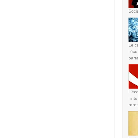
Soci
Le ca
l’éc
part
L’éc
l’int
rare